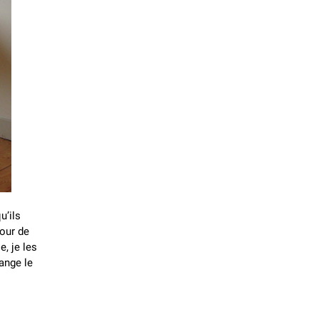
u’ils
tour de
e, je les
hange le