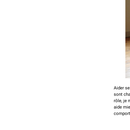
Aider se
sont cha
rôle, je 
aide mie
comporte