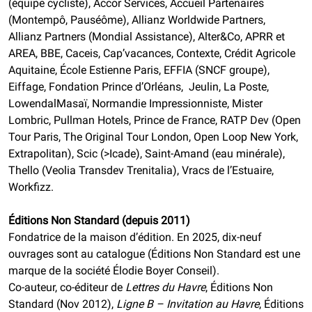
(équipe cycliste), Accor Services, Accueil Partenaires
(Montempô, Pauséôme), Allianz Worldwide Partners,
Allianz Partners (Mondial Assistance), Alter&Co, APRR et
AREA, BBE, Caceis, Cap’vacances, Contexte, Crédit Agricole
Aquitaine, École Estienne Paris, EFFIA (SNCF groupe),
Eiffage, Fondation Prince d’Orléans, Jeulin, La Poste,
LowendalMasaï, Normandie Impressionniste, Mister
Lombric, Pullman Hotels, Prince de France, RATP Dev (Open
Tour Paris, The Original Tour London, Open Loop New York,
Extrapolitan), Scic (>Icade), Saint-Amand (eau minérale),
Thello (Veolia Transdev Trenitalia), Vracs de l’Estuaire,
Workfizz.
Éditions Non Standard (depuis 2011)
Fondatrice de la maison d’édition. En 2025, dix-neuf
ouvrages sont au catalogue (Éditions Non Standard est une
marque de la société Élodie Boyer Conseil).
Co-auteur, co-éditeur de
Lettres du Havre
, Éditions Non
Standard (Nov 2012),
Ligne B – Invitation au Havre
, Éditions