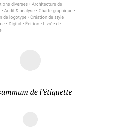
tions diverses
•
Architecture de
e
•
Audit & analyse
•
Charte graphique
•
n de logotype
•
Création de style
que
•
Digital
•
Édition
•
Livrée de
e
summum de l’étiquette