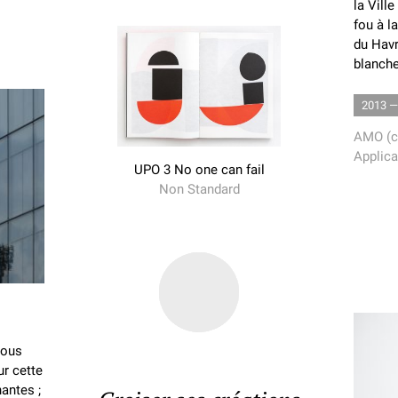
la Vill
fou à l
du Havr
blanche
2013 —
AMO (c
Applica
UPO 3 No one can fail
Non Standard
Nous
r cette
antes ;