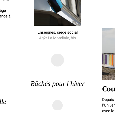
iège
rance à
Enseignes, siège social
Ag2r La Mondiale, bis
Bâchés pour l’hiver
Cou
lle
Depuis 
l’Unive
avec le