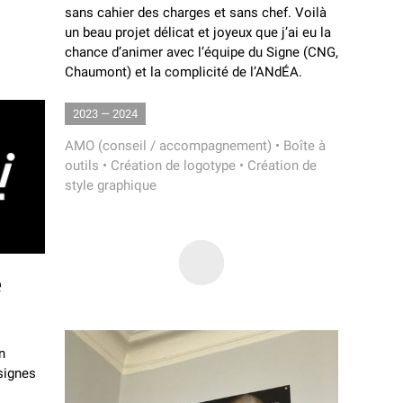
sans cahier des charges et sans chef. Voilà
un beau projet délicat et joyeux que j’ai eu la
chance d’animer avec l’équipe du Signe (CNG,
Chaumont) et la complicité de l’ANdÉA.
2023 — 2024
AMO (conseil / accompagnement)
•
Boîte à
outils
•
Création de logotype
•
Création de
style graphique
e
n
signes