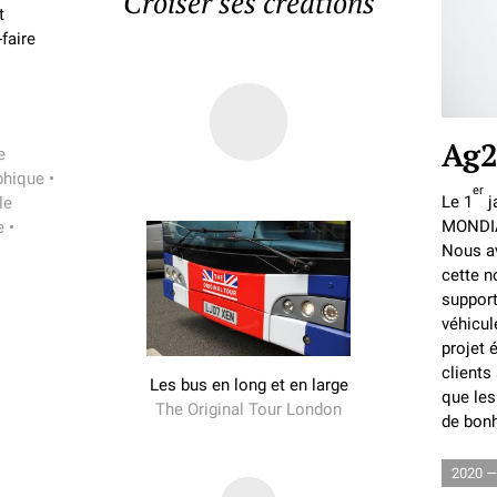
Croiser ses créations
t
faire
Ag2
e
phique
•
er
Le 1
j
le
MONDIA
e
•
Nous av
cette n
support
véhicul
projet 
clients 
Les bus en long et en large
que les
The Original Tour London
de bonh
2020 —