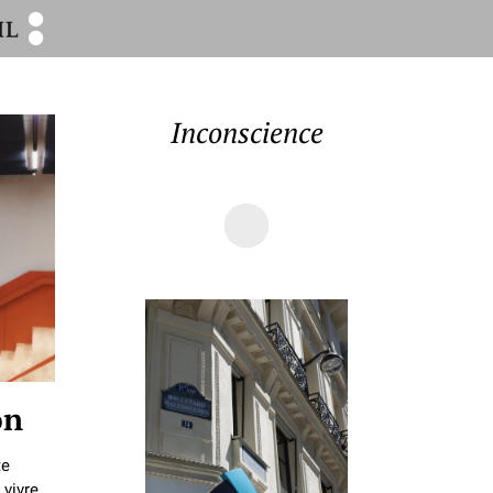
Inconscience
on
te
 vivre