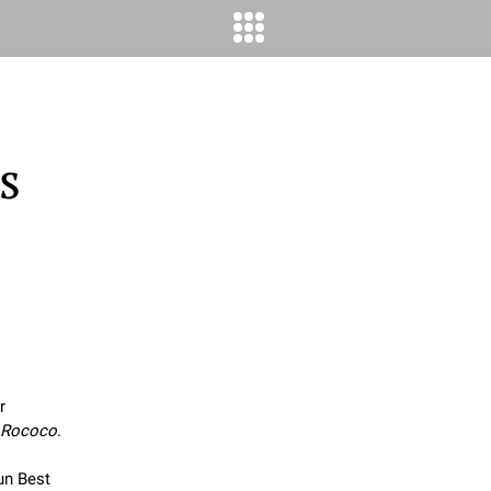
s
r
Rococo
.
un Best