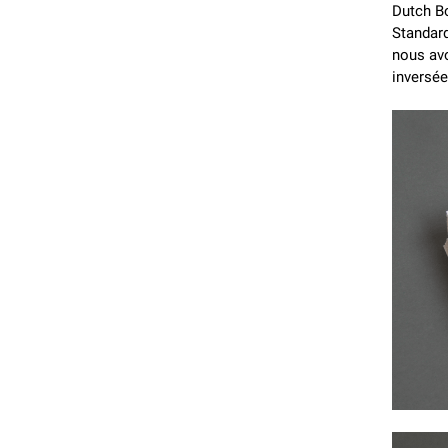
Dutch B
Standard
nous avo
inversé