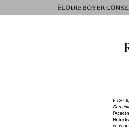
ÉLODIE
BOYER
CONSEIL
En 2018,
Corbusie
l’Académ
Notre li
catégori