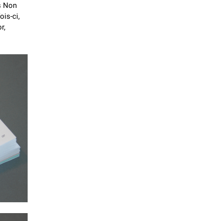
s Non
ois-ci,
r,