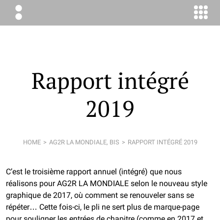
ÉLODIE
BOYER
CONSEIL
Rapport intégré
2019
HOME
AG2R LA MONDIALE, BIS
RAPPORT INTÉGRÉ 2019
C’est le troisième rapport annuel (intégré) que nous
réalisons pour AG2R LA MONDIALE selon le nouveau style
graphique de 2017, où comment se renouveler sans se
répéter… Cette fois-ci, le pli ne sert plus de marque-page
pour souligner les entrées de chapitre (comme en
2017
et