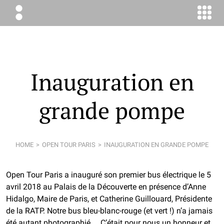
ÉLODIE
BOYER
CONSEIL
Inauguration en
grande pompe
HOME
OPEN TOUR PARIS
INAUGURATION EN GRANDE POMPE
Open Tour Paris a inauguré son premier bus électrique le 5
avril 2018 au Palais de la Découverte en présence d’Anne
Hidalgo, Maire de Paris, et Catherine Guillouard, Présidente
de la RATP. Notre bus bleu-blanc-rouge (et vert !) n’a jamais
été autant photographié… C’était pour nous un honneur et