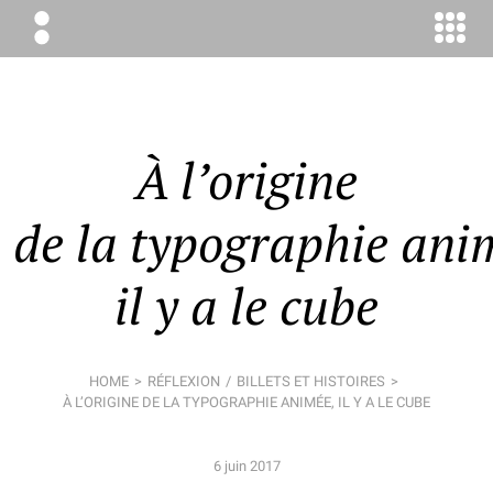
ÉLODIE
BOYER
CONSEIL
À l’origine
de la typographie ani
il y a le cube
HOME
RÉFLEXION
BILLETS ET HISTOIRES
À L’ORIGINE DE LA TYPOGRAPHIE ANIMÉE, IL Y A LE CUBE
6 juin 2017