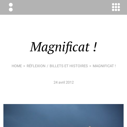
ÉLODIE
BOYER
CONSEIL
Magnificat !
HOME
RÉFLEXION
BILLETS ET HISTOIRES
MAGNIFICAT !
24 avril 2012