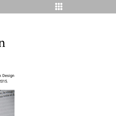
n
ok Design
2015.