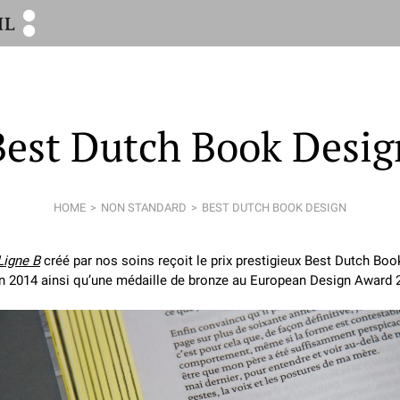
Best Dutch Book Desig
HOME
NON STANDARD
BEST DUTCH BOOK DESIGN
Ligne B
créé par nos soins reçoit le prix prestigieux Best Dutch Bo
n 2014 ainsi qu’une médaille de bronze au European Design Award 