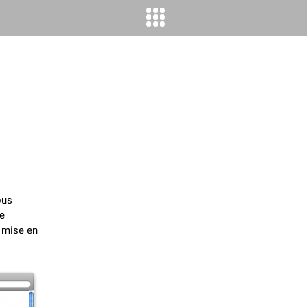
ous
e
a mise en