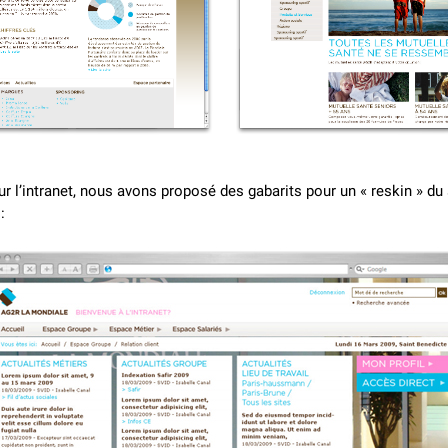
r l’intranet, nous avons proposé des gabarits pour un « reskin » du 
: