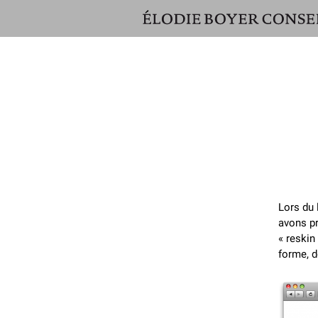
ÉLODIE
BOYER
CONSEIL
Lors du
avons p
« reskin
forme, d