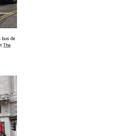
s bus de
et
The