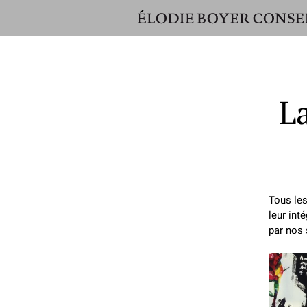
ÉLODIE
BOYER
CONSEIL
La
Tous les
leur int
par nos 