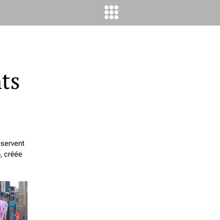
nts
éservent
, créée