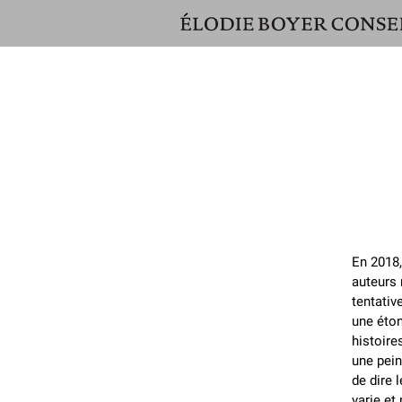
ÉLODIE
BOYER
CONSEIL
En 2018,
auteurs 
tentativ
une éton
histoire
une pein
de dire 
varie et