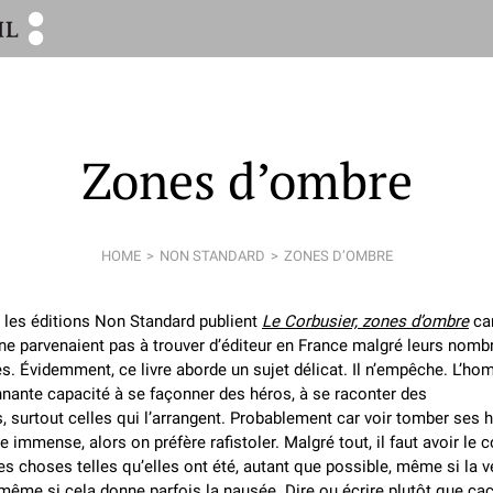
Zones d’ombre
HOME
NON STANDARD
ZONES D’OMBRE
 les éditions Non Standard publient
Le Corbusier, zones d’ombre
car
ne parvenaient pas à trouver d’éditeur en France malgré leurs nom
es. Évidemment, ce livre aborde un sujet délicat. Il n’empêche. L’h
nante capacité à se façonner des héros, à se raconter des
s, surtout celles qui l’arrangent. Probablement car voir tomber ses h
e immense, alors on préfère rafistoler. Malgré tout, il faut avoir le 
les choses telles qu’elles ont été, autant que possible, même si la v
 même si cela donne parfois la nausée. Dire ou écrire plutôt que ca