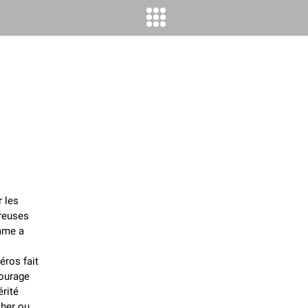
 les
breuses
omme a
éros fait
courage
érité
cher ou