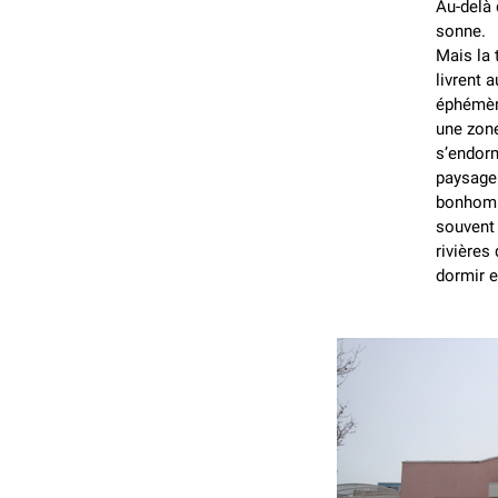
Au-delà 
sonne.
Mais la 
livrent 
éphémère
une zone
s’endorm
paysage 
bonhomm
souvent 
rivières
dormir 