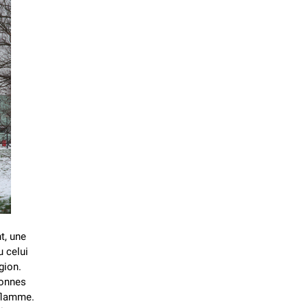
t, une
u celui
gion.
nonnes
nflamme.