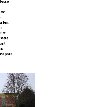
llesse
s se
e
 fuir,
ui
ut ce
ustère
sont
des
sons pour