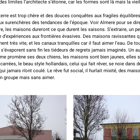
des limites l’architecte s’étonne, car les formes sont là mais la viei
terre est trop chère et des douces conquêtes aux fragiles équilibre
aux surenchères des tendances de l’époque. Voir Almere pour se dir
, les maisons dureront ce que durent les saisons. S’extraire, un peu
 d’expériences aux frontières évasives. Des maisons ravissantes q
ent très vite, et les canaux tranquilles car il faut aimer l’eau. De to
s’évaporent sans fin les tiédeurs de regrets jamais imaginés. Un a
e promène ses deux chiens, les maisons sont bien jaunes, elles 
carrées, le beau style hollandais, celui qui fait rêver, se noie dans 
 qui jamais n’ont coulé. Le rêve fut social, il hurlait mixité, des mai
en groupe mais sans aimer.