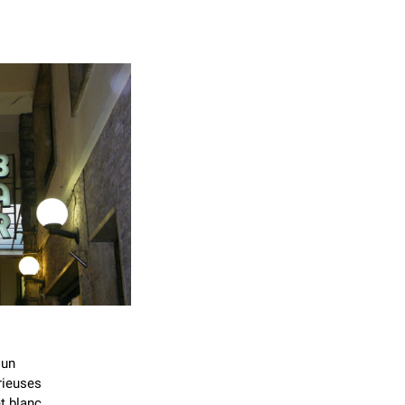
 un
rieuses
t blanc