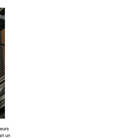
leurs
it un