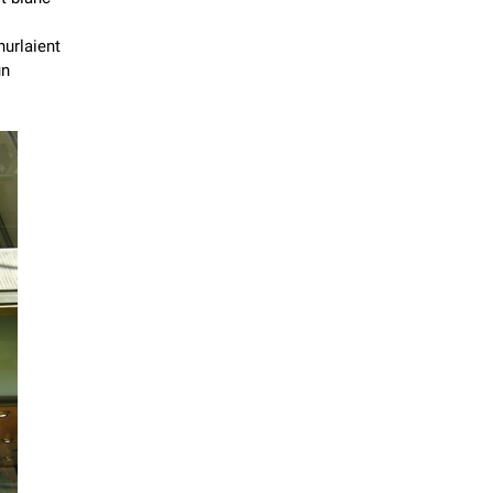
hurlaient
un