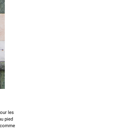
our les
au pied
st comme