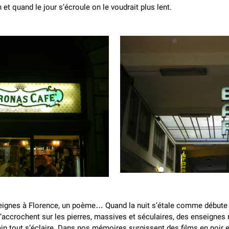
n et quand le jour s’écroule on le voudrait plus lent.
eignes à Florence, un poème… Quand la nuit s’étale comme débute
s’accrochent sur les pierres, massives et séculaires, des enseignes 
in tout s’éclaire. Dans nos mémoires surgissent des films en noir e