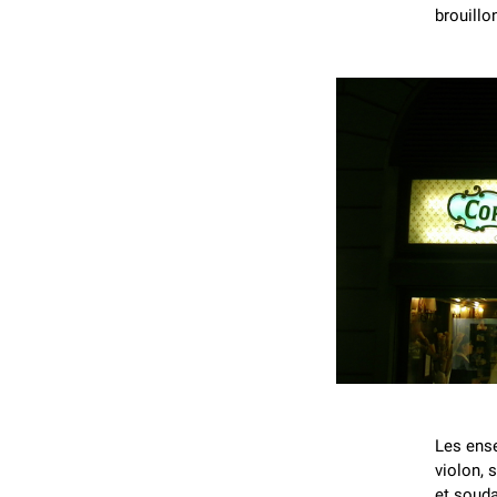
brouillo
Les ens
violon, 
et souda