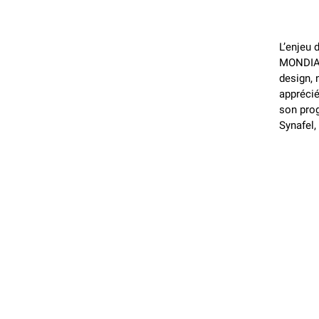
L’enjeu 
MONDIALE
design, 
apprécié
son prog
Synafel,