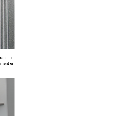
drapeau
iement en