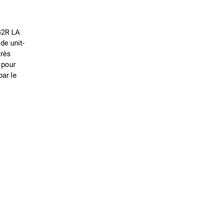
AG2R LA
de unit-
très
 pour
ar le