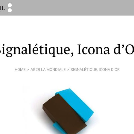
ignalétique, Icona d’
HOME
AG2R LA MONDIALE
SIGNALÉTIQUE, ICONA D’OR