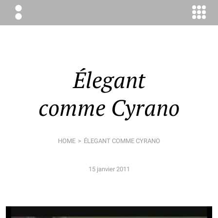
ÉLODIE
BOYER
CONSEIL
Élegant
comme Cyrano
HOME
ÉLEGANT COMME CYRANO
15 janvier 2011