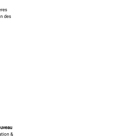
ères
on des
ouveau
ation &