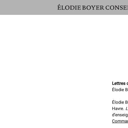
ÉLODIE
BOYER
CONSEIL
Lettres 
Élodie B
Élodie B
Havre.
L
d’ensei
Command